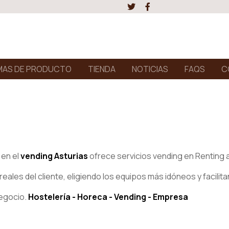
AS DE PRODUCTO
TIENDA
NOTICIAS
FAQS
C
 en el
vending Asturias
ofrece servicios vending en Renting a
ales del cliente, eligiendo los equipos más idóneos y facilita
negocio.
Hostelería - Horeca - Vending - Empresa