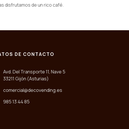
s disfrutamos de un rico café.
ATOS DE CONTACTO
Avd. Del Transporte 11, Nave 5
33211 Gijón (Asturias)
comercial@decovending.es
985 13 44 85