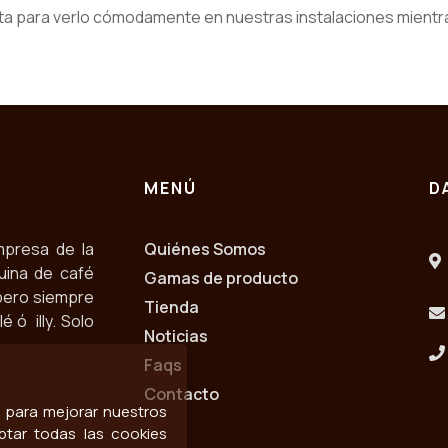
ta para verlo cómodamente en nuestras instalaciones mientra
MENÚ
D
mpresa de la
Quiénes Somos
uina de café
Gamas de producto
pero siempre
Tienda
 ó illy. Solo
Noticias
Faqs
Contacto
os para mejorar nuestros
ptar todas las cookies