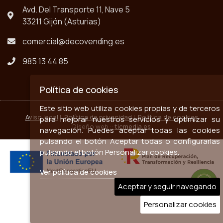
Avd. Del Transporte 11, Nave 5
33211 Gijón (Asturias)
comercial@decovending.es
985 13 44 85
Política de cookies
Este sitio web utiliza cookies propias y de terceros
Aviso legal
|
Política de privacidad
|
Política de cookies
para mejorar nuestros servicios y optimizar su
Diseño web ::
ticmedia.es
navegación. Puedes aceptar todas las cookies
pulsando el botón Aceptar todas o configurarlas
pulsando el botón Personalizar cookies.
Ver política de cookies
Aceptar y seguir navegando
Personalizar cookies