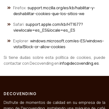
Firefox:
support.mozilla.org/es/kb/habilitar-y-
deshabilitar-cookies-que-los-sitios-we
Safari:
support.apple.com/kb/HT1677?
viewlocale=es_ES&locale=es_ES
Explorer:
windows.microsoft.com/es-ES/windows-
vista/Block-or-allow-cookies
Si tiene dudas sobre esta política de cookies, puede
contactar con Decovending en
info@decovending.es
.
DECOVENDING
Disfrute de momentos de calidad en su empresa de la
mano de Decovending, instalando una máquina de café