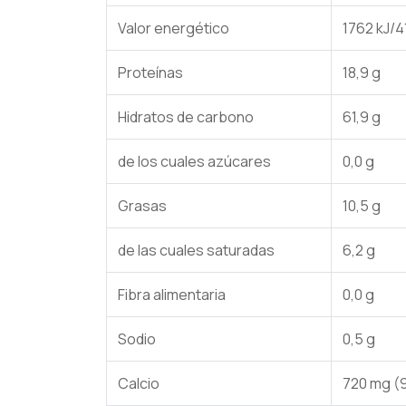
Valor energético
1762 kJ/4
Proteínas
18,9 g
Hidratos de carbono
61,9 g
de los cuales azúcares
0,0 g
Grasas
10,5 g
de las cuales saturadas
6,2 g
Fibra alimentaria
0,0 g
Sodio
0,5 g
Calcio
720 mg 