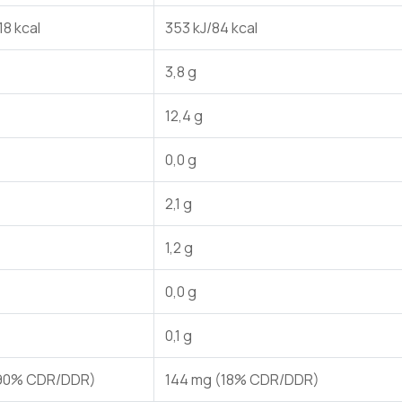
18 kcal
353 kJ/84 kcal
3,8 g
12,4 g
0,0 g
2,1 g
1,2 g
0,0 g
0,1 g
(90% CDR/DDR)
144 mg (18% CDR/DDR)