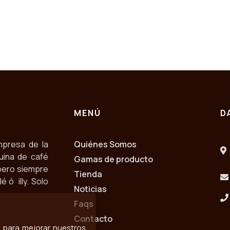
MENÚ
D
mpresa de la
Quiénes Somos
uina de café
Gamas de producto
pero siempre
Tienda
 ó illy. Solo
Noticias
Faqs
Contacto
os para mejorar nuestros