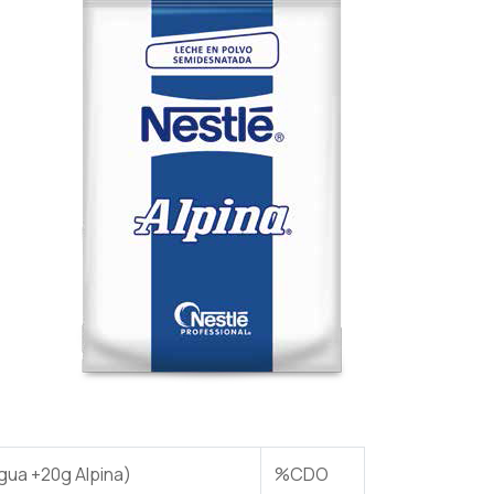
gua +20g Alpina)
%CDO