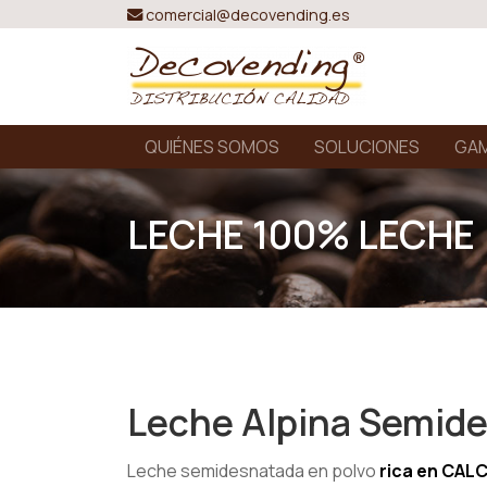
comercial@decovending.es
QUIÉNES SOMOS
SOLUCIONES
GAM
LECHE 100% LECHE
Leche Alpina Semid
Leche semidesnatada en polvo
rica en CAL