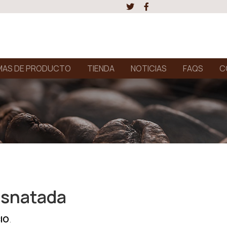
AS DE PRODUCTO
TIENDA
NOTICIAS
FAQS
C
esnatada
CIO
.