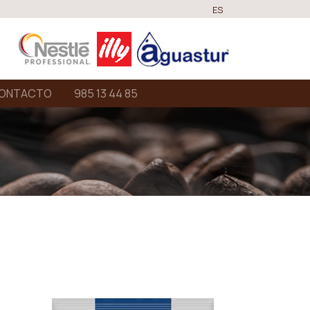
ES
ONTACTO
985 13 44 85