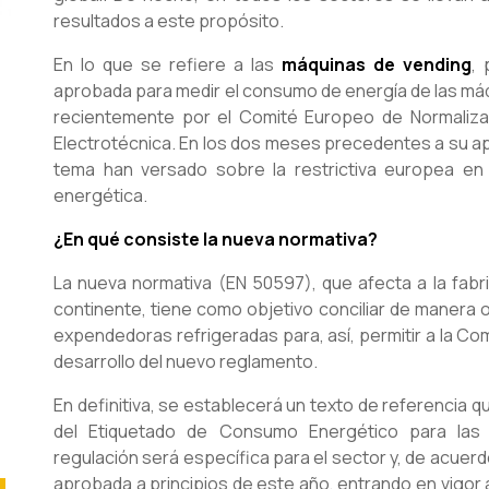
resultados a este propósito.
En lo que se refiere a las
máquinas de vending
,
aprobada para medir el consumo de energía de las má
recientemente por el Comité Europeo de Normaliza
Electrotécnica. En los dos meses precedentes a su ap
tema han versado sobre la restrictiva europea en m
energética.
¿En qué consiste la nueva normativa?
La nueva normativa (EN 50597), que afecta a la fabr
continente, tiene como objetivo conciliar de manera o
expendedoras refrigeradas para, así, permitir a la Co
desarrollo del nuevo reglamento.
En definitiva, se establecerá un texto de referencia q
del Etiquetado de Consumo Energético para las 
regulación será específica para el sector y, de acuer
aprobada a principios de este año, entrando en vigor 