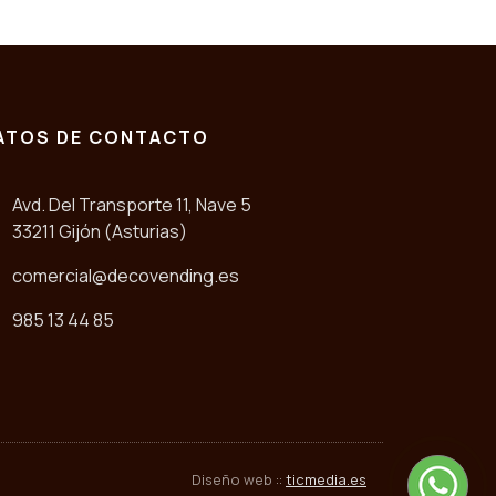
ATOS DE CONTACTO
Avd. Del Transporte 11, Nave 5
33211 Gijón (Asturias)
comercial@decovending.es
985 13 44 85
Diseño web ::
ticmedia.es