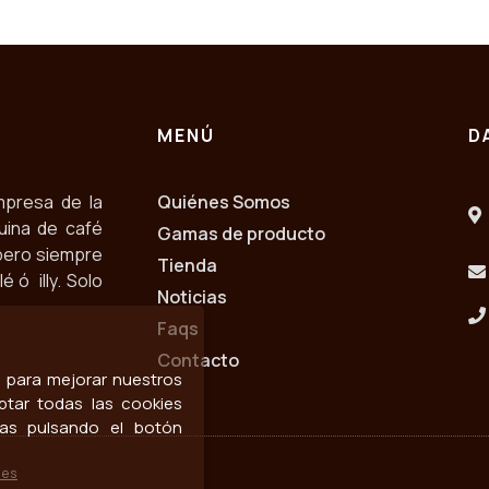
MENÚ
D
mpresa de la
Quiénes Somos
uina de café
Gamas de producto
pero siempre
Tienda
 ó illy. Solo
Noticias
Faqs
Contacto
os para mejorar nuestros
ptar todas las cookies
las pulsando el botón
ies