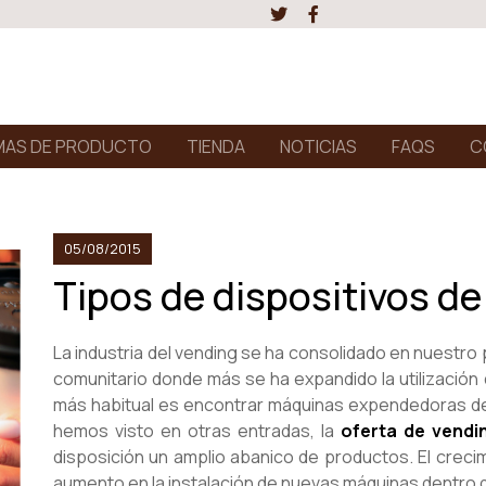
AS DE PRODUCTO
TIENDA
NOTICIAS
FAQS
C
05/08/2015
Tipos de dispositivos de
La industria del vending se ha consolidado en nuestro p
comunitario donde más se ha expandido la utilización 
más habitual es encontrar máquinas expendedoras de 
hemos visto en otras entradas, la
oferta de vendi
disposición un amplio abanico de productos. El creci
aumento en la instalación de nuevas máquinas dentro de