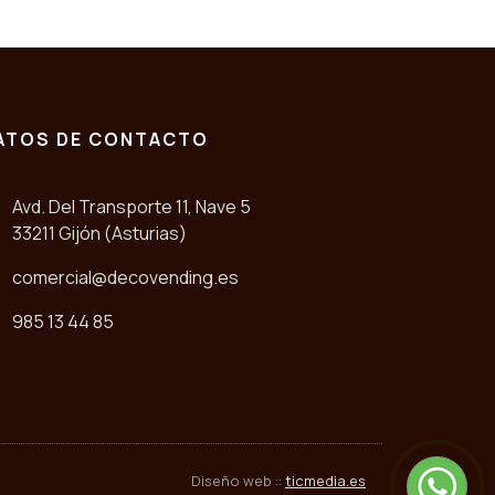
ATOS DE CONTACTO
Avd. Del Transporte 11, Nave 5
33211 Gijón (Asturias)
comercial@decovending.es
985 13 44 85
Diseño web ::
ticmedia.es