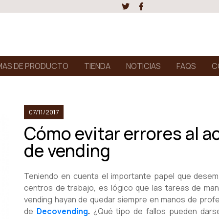
AS DE PRODUCTO
TIENDA
NOTICIAS
FAQS
C
07/11/2017
Cómo evitar errores al a
de vending
Teniendo en cuenta el importante papel que desem
centros de trabajo, es lógico que las tareas de ma
vending hayan de quedar siempre en manos de profes
de
Decovending
.
¿Qué tipo de fallos pueden dars