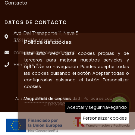
Contacto
DATOS DE CONTACTO
Avd. Del Transporte 11, Nave 5
33211 Gijón (Asturias)
Política de cookies
comercial@decovending.es
Este sitio web utiliza cookies propias y de
terceros para mejorar nuestros servicios y
985 13 44 85
optimizar su navegación. Puedes aceptar todas
las cookies pulsando el botón Aceptar todas o
configurarlas pulsando el botón Personalizar
cookies.
Ver política de cookies
Aviso legal
|
Política de privacidad
|
Política de cookies
Diseño web ::
ticmedia.es
Aceptar y seguir navegando
Personalizar cookies