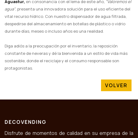
Aguastur,
en consonancia con el lema de este año,
"Valoremos el
agua"
, presenta una innovadora solución para el uso eficiente del
vital recurso hídrico. Con nuestro dispensador de agua filtrada,
despedirse del almacenamiento en botellas de plástico o vidrio
durante días, meses o incluso años es una realidad.
Diga adiós a la preocupación por el inventario, la reposición
constante de neveras y dé la bienvenida a un estilo de vida más
sostenible, donde el reciclaje y el consumo responsable son
protagonistas.
VOLVER
DECOVENDING
Disfrute de momentos de calidad en su empresa de la